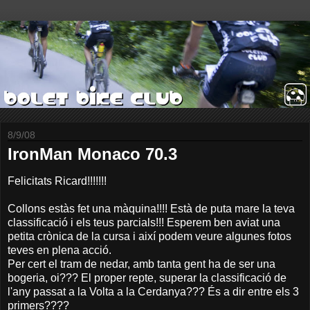
8/9/08
IronMan Monaco 70.3
Felicitats Ricard!!!!!!!
Collons estàs fet una màquina!!!! Està de puta mare la teva
classificació i els teus parcials!!! Esperem ben aviat una
petita crònica de la cursa i així podem veure algunes fotos
teves en plena acció.
Per cert el tram de nedar, amb tanta gent ha de ser una
bogeria, oi??? El proper repte, superar la classificació de
l'any passat a la Volta a la Cerdanya??? És a dir entre els 3
primers????